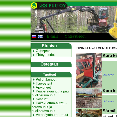
E-mail
|
Yhteystiedot
Etusivu
HINNAT OVAT VEROTTOMIA
О фирме
Yhteystiedot
Kara ke
Ostetaan
Tuotteet
Lisäkuvat
Pellettikoneet
Harvesterit
Ajokoneet
Kara ke
Puuperävaunut ja puu
puoliperävaunut
Nosturit
Lisäkuvat
Hakekuorma-autot, -
perävaunut ja
Särmä 
puoliperävaunut
Vetopöytöautot, muut