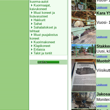
Vuosi- 
kuorma-autot
Kuormaajat,
Lisäkuvat
kaivukoneet
Muut koneet ja
Kara Y
lisävarusteet
Hakkurit
Vuosi- 
Sahat
Sahalaitokset ja
tehtaat
Muut puujalostus
Lisäkuvat
koneet
Kuorimakoneet
Klapikoneet
Stakker
Erilaisia
Uusi, k
Talot ja tontit
Lisäkuvat
Muotoh
Viisiku
Lisäkuvat
Jakosa
Moniter
Lisäkuvat